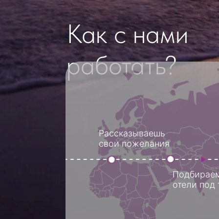
работать?
Рассказываешь
П
свои пожелания
д
Подбираем
отели под тебя