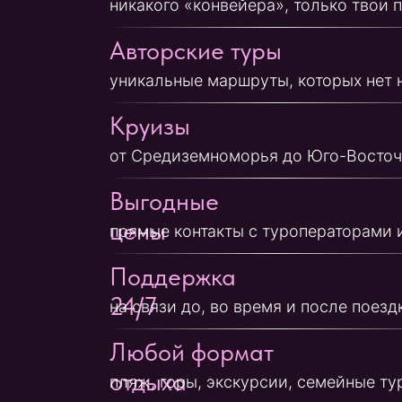
Выгодные
цены
прямые контакты с туроператорами и оте
Поддержка
24/7
на связи до, во время и после поездки
Любой формат
отдыха
пляж, горы, экскурсии, семейные туры
Хочешь в отпуск? Прост
Получить подборку туров