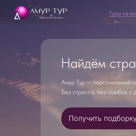
Туры на м
Найдём страну,
Амур Тур — персональный подбор 
Без стресса, без ошибок с докуме
Получить подборку тур