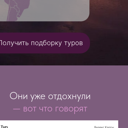
уже отдохнули
т что говорят