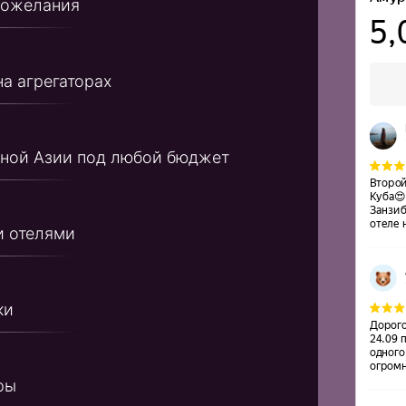
лями
о напиши нам