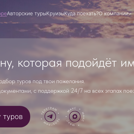
оре
Авторские туры
Круизы
Куда поехать?
О компании
 которая подойдёт именно
туров под твои пожелания.
нтами, с поддержкой 24/7 на всех этапах поездки.
ов