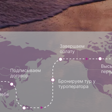
С
Завершаем
п
оплату
Высылаем докум
одписываем
перед вылетом
оговор
Бронируем тур у
туроператора
Фиксируем тур
(предоплата)
Получить