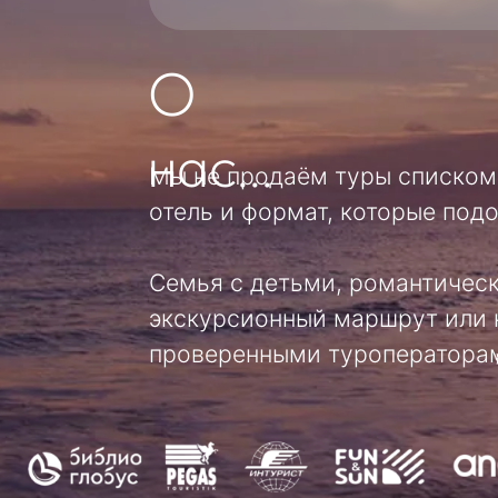
О
нас...
Мы не продаём туры списком. Мы 
отель и формат, которые подойдут
Семья с детьми, романтическая п
экскурсионный маршрут или круиз 
проверенными туроператорами, от
Как с нами