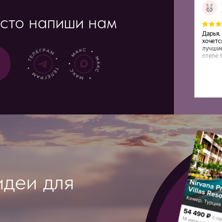
и для
й стоимостью
ствительно рекомендуем
тов