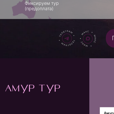
Они 
— во
ания
егаторах
зии под любой бюджет