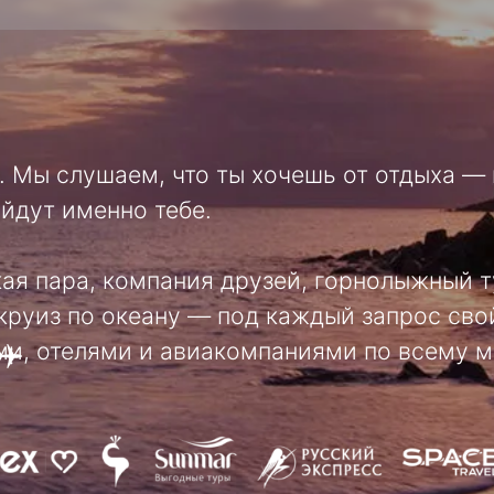
слушаем, что ты хочешь от отдыха — и подбира
 именно тебе.
ара, компания друзей, горнолыжный тур, насы
по океану — под каждый запрос свой вариант.
елями и авиакомпаниями по всему миру ️