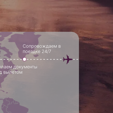
опровождаем в
оездке 24/7
енты
 подборку туров