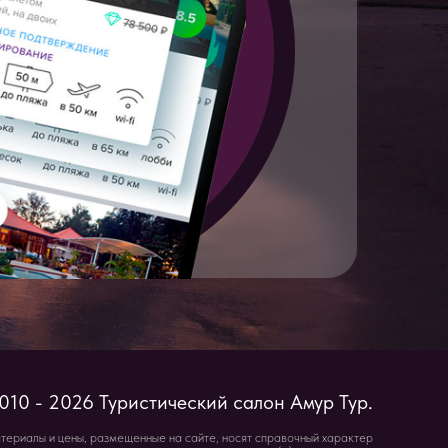
Туристический салон
Амур Тур
.
змещенные на сайте, носят справочный характер
яемой положениями Статьи 437 (2) Гражданского
кодекса Российской Федерации.
* Instagram - запрещено на территории РФ
Принимаем к оплате