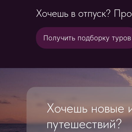
Хочешь новые иде
путешествий?
В наших
соцсетях:
актуальные направления с понятно
отели и маршруты, которые мы дей
живые отзывы и впечатления турис