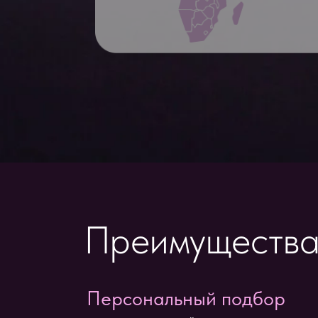
Преимущества
Персональный подбор
никакого «конвейера», только твои пожел
Авторские туры
уникальные маршруты, которых нет на агр
Круизы
от Средиземноморья до Юго-Восточной А