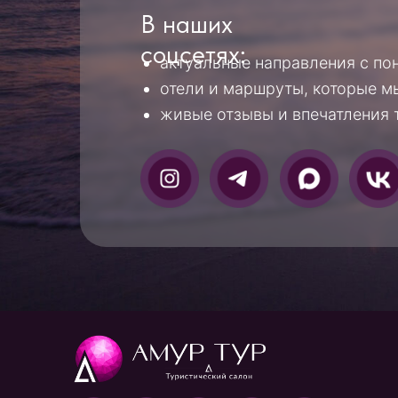
amourtur@amourtur.ru
+7 (917) 551-
Политика безопасности
РТА 0012137
1000